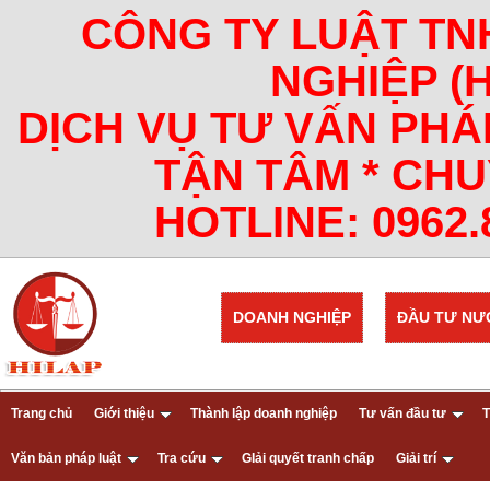
CÔNG TY LUẬT TN
NGHIỆP (
DỊCH VỤ TƯ VẤN PHÁ
TẬN TÂM * CHU
HOTLINE: 0962.8
DOANH NGHIỆP
ĐẦU TƯ NƯ
Trang chủ
Giới thiệu
Thành lập doanh nghiệp
Tư vấn đầu tư
T
Văn bản pháp luật
Tra cứu
GIải quyết tranh chấp
Giải trí