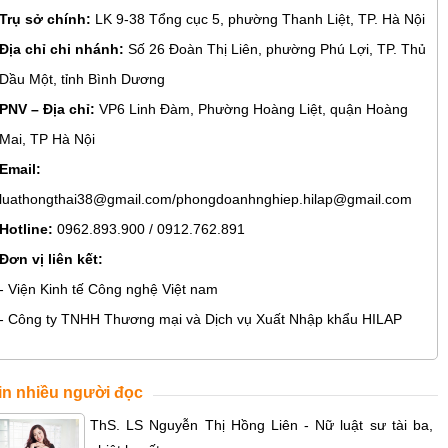
Trụ sở chính:
LK 9-38 Tổng cục 5, phường Thanh Liệt, TP. Hà Nội
Địa chỉ chi nhánh:
Số 26 Đoàn Thị Liên, phường Phú Lợi, TP. Thủ
Dầu Một, tỉnh Bình Dương
PNV – Địa chỉ:
VP6 Linh Đàm, Phường Hoàng Liệt, quận Hoàng
Mai, TP Hà Nội
Email:
luathongthai38@gmail.com/phongdoanhnghiep.hilap@gmail.com
Hotline:
0962.893.900 / 0912.762.891
Đơn vị liên kết:
- Viện Kinh tế Công nghệ Việt nam
- Công ty TNHH Thương mại và Dịch vụ Xuất Nhập khẩu HILAP
in nhiều người đọc
ThS. LS Nguyễn Thị Hồng Liên - Nữ luật sư tài ba,