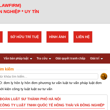
 LAWFIRM)
 NGHIỆP * UY TÍN
SỞ HỮU TRÍ TUỆ
HÌNH ẢNH
LIÊN HỆ
Văn bản pháp luật
Tra cứu
GIải quyết tranh chấp
Giải trí
ìm kiếm
D: đơn ly hôn ly hôn đơn phương tư vấn luật tư vấn pháp luật đơn
hởi kiện công ty luật luật sư tư vấn
ĐOÀN LUẬT SƯ THÀNH PHỐ HÀ NỘI
CÔNG TY LUẬT TNHH QUỐC TẾ HỒNG THÁI VÀ ĐỒNG NGHIỆP