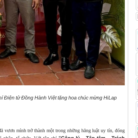
hí Điện tử Đồng Hành Việt tặng hoa chúc mừng HiLap
đã vươn mình trở thành một trong những hãng luật uy tín, đóng