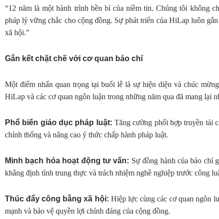
“12 năm là một hành trình bền bỉ của niềm tin. Chúng tôi không 
pháp lý vững chắc cho cộng đồng. Sự phát triển của HiLap luôn gắn l
xã hội.”
Gắn kết chặt chẽ với cơ quan báo chí
Một điểm nhấn quan trọng tại buổi lễ là sự hiện diện và chúc mừn
HiLap và các cơ quan ngôn luận trong những năm qua đã mang lại nhiề
Phổ biến giáo dục pháp luật:
Tăng cường phối hợp truyền tải cá
chính thống và nâng cao ý thức chấp hành pháp luật.
Minh bạch hóa hoạt động tư vấn:
Sự đồng hành của báo chí gi
khẳng định tính trung thực và trách nhiệm nghề nghiệp trước công lu
Thúc đẩy công bằng xã hội:
Hiệp lực cùng các cơ quan ngôn lu
mạnh và bảo vệ quyền lợi chính đáng của cộng đồng.