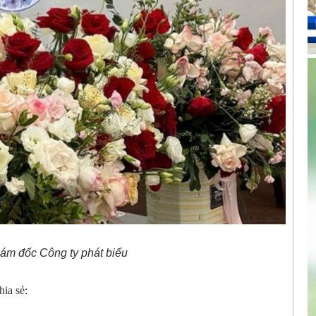
m đốc Công ty phát biểu
ia sẻ: