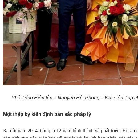
Phó Tổng Biên tập – Nguyễn Hải Phong – Đại diện Tạp c
Một thập kỷ kiên định bản sắc pháp lý
Ra đời năm 2014, trải qua 12 năm hình thành và phát triển, HiLap 