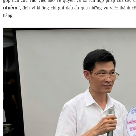
góp tích cực vào việc bảo vệ quyền và lợi ích hợp pháp của các c
nhiệm”
, đơn vị không chỉ ghi dấu ấn qua những vụ việc thành 
hàng.