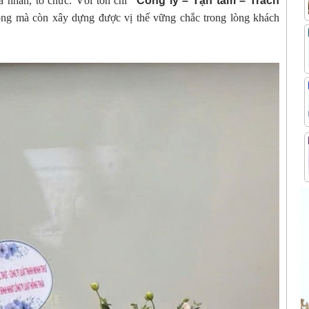
á nhân, tổ chức. Với tôn chỉ
“Công lý – Tận tâm – Trách
công mà còn xây dựng được vị thế vững chắc trong lòng khách