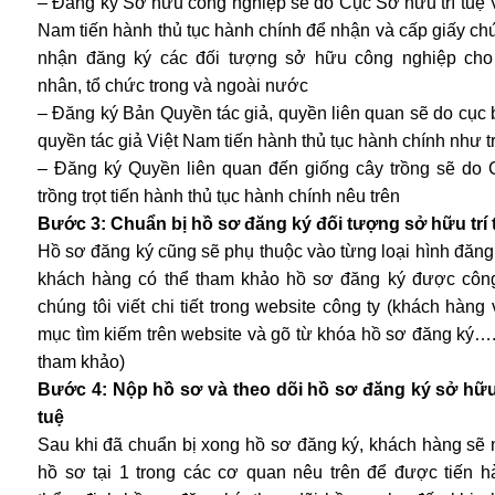
– Đăng ký Sở hữu công nghiệp sẽ do Cục Sở hữu trí tuệ 
Nam tiến hành thủ tục hành chính để nhận và cấp giấy c
nhận đăng ký các đối tượng sở hữu công nghiệp cho
nhân, tổ chức trong và ngoài nước
– Đăng ký Bản Quyền tác giả, quyền liên quan sẽ do cục
quyền tác giả Việt Nam tiến hành thủ tục hành chính như t
– Đăng ký Quyền liên quan đến giống cây trồng sẽ do 
trồng trọt tiến hành thủ tục hành chính nêu trên
Bước 3: Chuẩn bị hồ sơ đăng ký đối tượng sở hữu trí 
Hồ sơ đăng ký cũng sẽ phụ thuộc vào từng loại hình đăng
khách hàng có thể tham khảo hồ sơ đăng ký được công
chúng tôi viết chi tiết trong website công ty (khách hàng
mục tìm kiếm trên website và gõ từ khóa hồ sơ đăng ký…
tham khảo)
Bước 4: Nộp hồ sơ và theo dõi hồ sơ đăng ký sở hữu 
tuệ
Sau khi đã chuẩn bị xong hồ sơ đăng ký, khách hàng sẽ 
hồ sơ tại 1 trong các cơ quan nêu trên để được tiến h