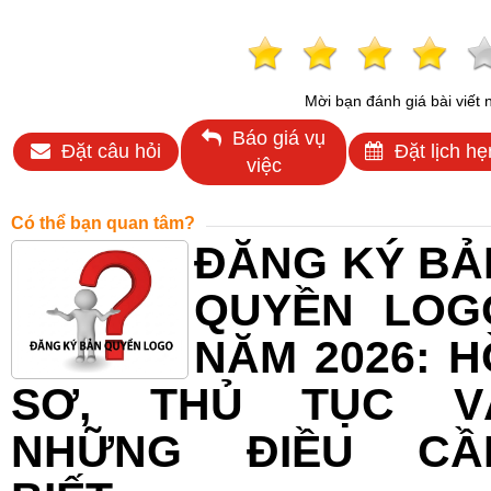
Mời bạn đánh giá bài viết 
Báo giá vụ
Đặt câu hỏi
Đặt lịch hẹ
việc
Có thể bạn quan tâm?
ĐĂNG KÝ BẢ
QUYỀN LOG
NĂM 2026: H
SƠ, THỦ TỤC V
NHỮNG ĐIỀU CẦ