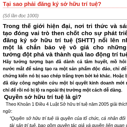
Tại sao phải đăng ký sở hữu trí tuệ?
(Số lần đọc 1000)
Trong thế giới hiện đại, nơi tri thức và s
tạo đóng vai trò then chốt cho sự phát tri
đăng ký sở hữu trí tuệ (SHTT) nổi lên 
một lá chắn bảo vệ vô giá cho những
tưởng đột phá và thành quả lao động trí tu
Hãy tưởng tượng bạn đã dành cả tâm huyết, mồ hôi
nước mắt để sáng tạo ra một sản phẩm độc đáo, chỉ để 
chứng kiến nó bị sao chép trắng trợn bởi kẻ khác. Hoặc 
đã dày công nghiên cứu một bí quyết kinh doanh mới 
chỉ để rồi nó bị lộ ra ngoài thị trường một cách dễ dàng.
Quyền sở hữu trí tuệ là gì?
Theo Khoản 1 Điều 4 Luật Sở hữu trí tuệ năm 2005 giải thíc
ngữ:
“Quyền sở hữu trí tuệ là quyền của tổ chức, cá nhân đối
tài sản trí tuệ, bao gồm quyền tác giả và quyền liên quan