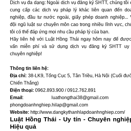
Dịch vụ đa dạng: Ngoài dịch vụ đăng ký SHTT, chúng tôi
cung cấp các dịch vụ pháp lý khác liên quan đến do
nghiệp, đầu tư nước ngoài, giấy phép doanh nghiệp... 
đội ngũ luật sư chuyên môn cao trong nhiều lĩnh vực, c
tôi có thể đáp ứng mọi nhu cầu pháp lý của bạn.
Hãy liên hệ với Luật Hồng Thái ngay hôm nay để được
vấn miễn phí và sử dụng dịch vụ đăng ký SHTT uy t
chuyên nghiệp!
Thông tin liên hệ:
Địa chỉ:
38-LK9, Tổng Cục 5, Tân Triều, Hà Nội (Cuối đư
Chiến Thắng)
Điện thoại:
0962.893.900 / 0912.762.891
Email
:
luathongthai38@gmail.com
phongdoanhnghiep.hilap@gmail.com
Website:
http://www.dangkythanhlapdoanhnghiep.com/
Luật Hồng Thái - Uy tín - Chuyên nghiệ
Hiệu quả