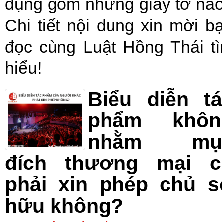
dụng gồm những giấy tờ nà
Chi tiết nội dung xin mời b
đọc cùng Luật Hồng Thái t
hiểu!
Biểu diễn t
phẩm khôn
nhằm mụ
đích thương mại c
phải xin phép chủ s
hữu không?