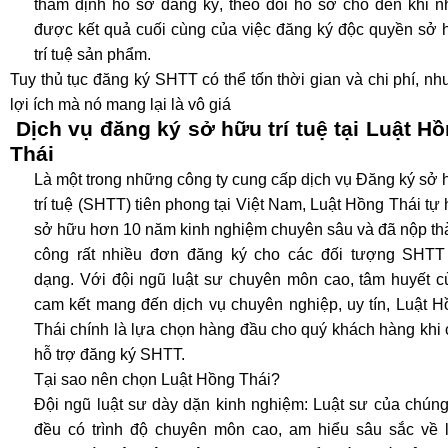
thẩm định hồ sơ đăng ký, theo dõi hồ sơ cho đến khi n
được kết quả cuối cùng của việc đăng ký độc quyền sở 
trí tuệ sản phẩm.
Tuy thủ tục đăng ký SHTT có thể tốn thời gian và chi phí, n
lợi ích mà nó mang lại là vô giá
Dịch vụ đăng ký sở hữu trí tuệ tại Luật H
Thái
Là một trong những công ty cung cấp dịch vụ Đăng ký sở
trí tuệ (SHTT) tiên phong tại Việt Nam, Luật Hồng Thái tự
sở hữu hơn 10 năm kinh nghiệm chuyên sâu và đã nộp th
công rất nhiều đơn đăng ký cho các đối tượng SHTT
dạng. Với đội ngũ luật sư chuyên môn cao, tâm huyết c
cam kết mang đến dịch vụ chuyên nghiệp, uy tín, Luật H
Thái chính là lựa chọn hàng đầu cho quý khách hàng khi
hỗ trợ đăng ký SHTT.
Tại sao nên chọn Luật Hồng Thái?
Đội ngũ luật sư dày dặn kinh nghiệm: Luật sư của chúng
đều có trình độ chuyên môn cao, am hiểu sâu sắc về l