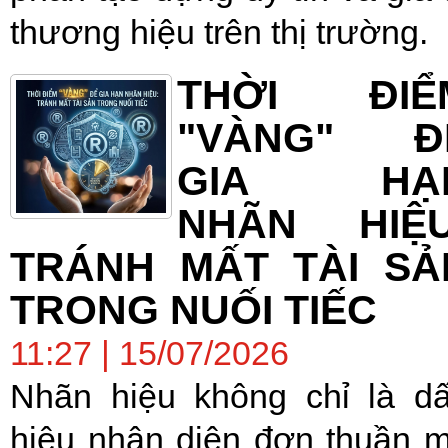
thương hiệu trên thị trường.
THỜI ĐIỂ
"VÀNG" Đ
GIA HẠ
NHÃN HIỆU
TRÁNH MẤT TÀI SẢ
TRONG NUỐI TIẾC
11:27 | 15/07/2026
Nhãn hiệu không chỉ là d
hiệu nhận diện đơn thuần 