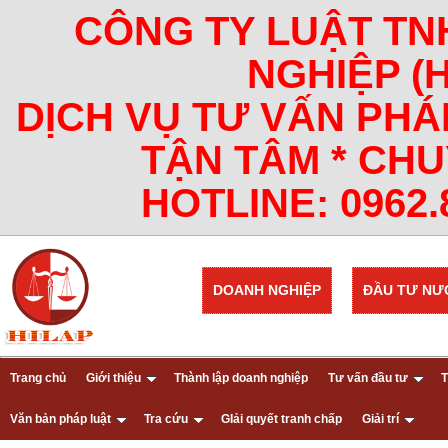
CÔNG TY LUẬT TN
NGHIỆP (
DỊCH VỤ TƯ VẤN PHÁ
TẬN TÂM * CHU
HOTLINE: 0962.8
DOANH NGHIỆP
ĐẦU TƯ NƯ
Trang chủ
Giới thiệu
Thành lập doanh nghiệp
Tư vấn đầu tư
T
Văn bản pháp luật
Tra cứu
GIải quyết tranh chấp
Giải trí