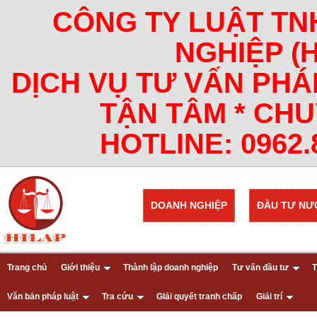
CÔNG TY LUẬT TN
NGHIỆP (
DỊCH VỤ TƯ VẤN PHÁ
TẬN TÂM * CHU
HOTLINE: 0962.8
DOANH NGHIỆP
ĐẦU TƯ NƯ
Trang chủ
Giới thiệu
Thành lập doanh nghiệp
Tư vấn đầu tư
T
Văn bản pháp luật
Tra cứu
GIải quyết tranh chấp
Giải trí