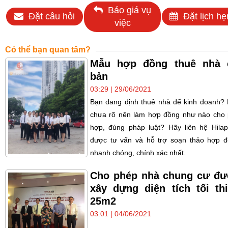
Báo giá vụ
Đặt câu hỏi
Đặt lịch hẹ
việc
Có thể bạn quan tâm?
Mẫu hợp đồng thuê nhà 
bản
03:29 | 29/06/2021
Bạn đang định thuê nhà để kinh doanh?
chưa rõ nên làm hợp đồng như nào cho
hợp, đúng pháp luật? Hãy liên hệ Hila
được tư vấn và hỗ trợ soạn thảo hợp 
nhanh chóng, chính xác nhất.
Cho phép nhà chung cư đ
xây dựng diện tích tối th
25m2
03:01 | 04/06/2021