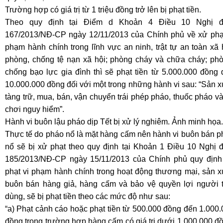
Trường hợp có giá trị từ 1 triệu đồng trở lên bị phạt tiền.
Theo quy định tại Điểm d Khoản 4 Điều 10 Nghị đ
167/2013/NĐ-CP ngày 12/11/2013 của Chính phủ về xử phạt
phạm hành chính trong lĩnh vực an ninh, trật tự an toàn xã 
phòng, chống tệ nạn xã hội; phòng cháy và chữa cháy; phò
chống bạo lực gia đình thì sẽ phạt tiền từ 5.000.000 đồng
10.000.000 đồng đối với một trong những hành vi sau: “Sản x
tàng trữ, mua, bán, vận chuyển trái phép pháo, thuốc pháo v
chơi nguy hiểm”.
Hành vi buôn lậu pháo dịp Tết bị xử lý nghiêm. Ảnh minh họa.
Thực tế do pháo nổ là mặt hàng cấm nên hành vi buôn bán p
nổ sẽ bị xử phạt theo quy định tại Khoản 1 Điều 10 Nghị đ
185/2013/NĐ-CP ngày 15/11/2013 của Chính phủ quy định
phạt vi phạm hành chính trong hoạt động thương mại, sản x
buôn bán hàng giả, hàng cấm và bảo vệ quyền lợi người t
dùng, sẽ bị phạt tiền theo các mức độ như sau:
“a) Phạt cảnh cáo hoặc phạt tiền từ 500.000 đồng đến 1.000
đồng trong trường hợp hàng cấm có giá trị dưới 1.000.000 đ