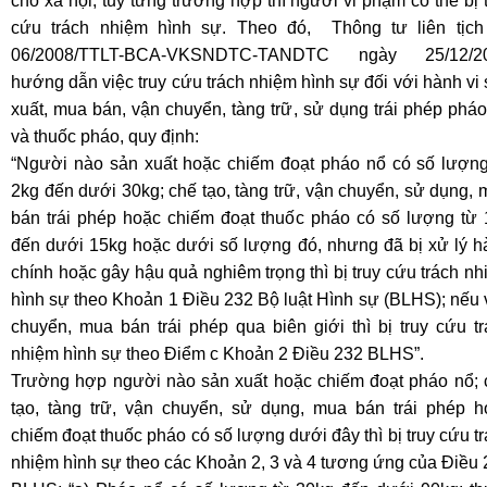
cho xã hội, tuỳ từng trường hợp thì người vi phạm có thể bị 
cứu trách nhiệm hình sự. Theo đó, Thông tư liên tịch
06/2008/TTLT-BCA-VKSNDTC-TANDTC ngày 25/12/2
hướng dẫn việc truy cứu trách nhiệm hình sự đối với hành vi
xuất, mua bán, vận chuyển, tàng trữ, sử dụng trái phép phá
và thuốc pháo, quy định:
“Người nào sản xuất hoặc chiếm đoạt pháo nổ có số lượng
2kg đến dưới 30kg; chế tạo, tàng trữ, vận chuyển, sử dụng,
bán trái phép hoặc chiếm đoạt thuốc pháo có số lượng từ 
đến dưới 15kg hoặc dưới số lượng đó, nhưng đã bị xử lý h
chính hoặc gây hậu quả nghiêm trọng thì bị truy cứu trách n
hình sự theo Khoản 1 Điều 232 Bộ luật Hình sự (BLHS); nếu
chuyển, mua bán trái phép qua biên giới thì bị truy cứu t
nhiệm hình sự theo Điểm c Khoản 2 Điều 232 BLHS”.
Trường hợp người nào sản xuất hoặc chiếm đoạt pháo nổ; 
tạo, tàng trữ, vận chuyển, sử dụng, mua bán trái phép h
chiếm đoạt thuốc pháo có số lượng dưới đây thì bị truy cứu t
nhiệm hình sự theo các Khoản 2, 3 và 4 tương ứng của Điều