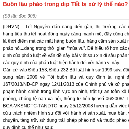
Buôn lậu pháo trong dịp Tết bị xử lý thế nào?
(Số lần đọc 306)
(DNVN) - Tết Nguyên đán đang đến gần, thị trường các 
hàng tiêu thụ tết hoạt động ngày càng mạnh mẽ, đây cũng c
là thời điểm mà các mặt hàng buôn lậu, hàng cấm sản xuất 
pháo nổ....đang trong thời gian “mùa vụ”. Để hiểu rõ hơn các
định của pháp luật về vấn đề này bài viết sau xin đi sâu phân 
các quy định của pháp luật hiện hành đối với hành vi này.
Căn cứ vào Điều 153, Điều 232 Bộ luật hình sự 1999 sửa đổ
sung năm 2009 về Tội buôn lậu và quy định tại nghị đ
167/2013/NĐ-CP ngày 12/11/2013 của Chính phủ về xử phạt
phạm hành chính trong lĩnh vực an ninh, trật tự an toàn xã 
phòng, chống tệ nạn xã hội, thông tư liên tịchsố 06/2008/T
BCA-VKSNDTC-TANDTC ngày 25/12/2008 hướng dẫn việc t
cứu trách nhiệm hình sự đối với hành vi sản xuất, mua bán,
chuyển, tàng trữ, sử dụng trái phép pháo nổ và thuốc pháo
quy định cụ thể như sau: