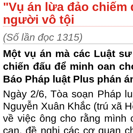
"Vụ án lừa đảo chiếm đ
người vô tội
(Số lần đọc 1315)
Một vụ án mà các Luật sư
chiến đấu để minh oan ch
Báo Pháp luật Plus phán án
Ngày 2/6, Tòa soạn Pháp l
Nguyễn Xuân Khắc (trú xã H
về việc ông cho rằng mình cũ
can, đề nghị các cơ quan 