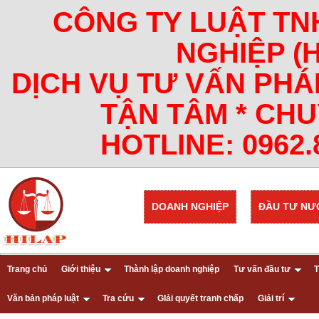
CÔNG TY LUẬT TN
NGHIỆP (
DỊCH VỤ TƯ VẤN PHÁ
TẬN TÂM * CHU
HOTLINE: 0962.8
DOANH NGHIỆP
ĐẦU TƯ NƯ
Trang chủ
Giới thiệu
Thành lập doanh nghiệp
Tư vấn đầu tư
T
Văn bản pháp luật
Tra cứu
GIải quyết tranh chấp
Giải trí