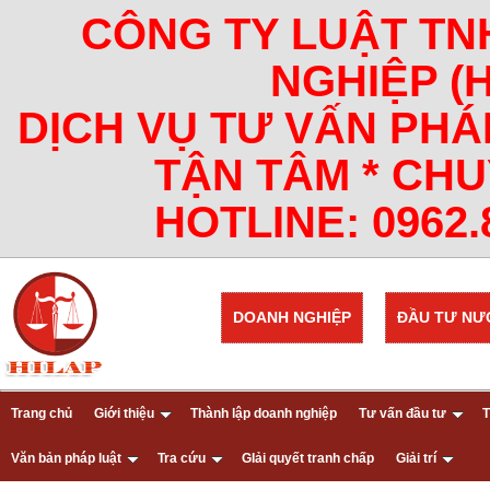
CÔNG TY LUẬT TN
NGHIỆP (
DỊCH VỤ TƯ VẤN PHÁ
TẬN TÂM * CHU
HOTLINE: 0962.8
DOANH NGHIỆP
ĐẦU TƯ NƯ
Trang chủ
Giới thiệu
Thành lập doanh nghiệp
Tư vấn đầu tư
T
Văn bản pháp luật
Tra cứu
GIải quyết tranh chấp
Giải trí