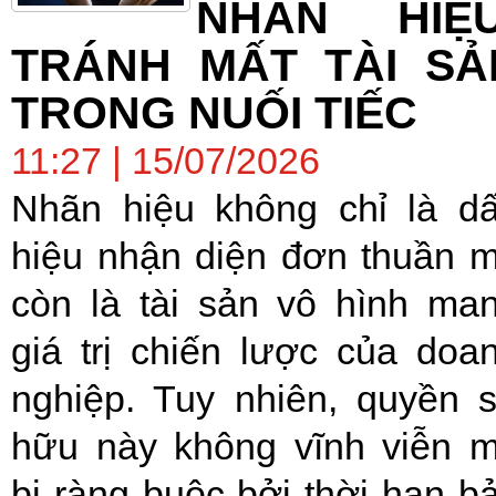
NHÃN HIỆU
TRÁNH MẤT TÀI SẢ
TRONG NUỐI TIẾC
11:27 | 15/07/2026
Nhãn hiệu không chỉ là d
hiệu nhận diện đơn thuần 
còn là tài sản vô hình ma
giá trị chiến lược của doa
nghiệp. Tuy nhiên, quyền 
hữu này không vĩnh viễn 
bị ràng buộc bởi thời hạn b