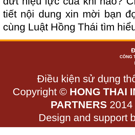
dứt hiệu lực của khi nào? C
tiết nội dung xin mời bạn đ
cùng Luật Hồng Thái tìm hiểu
Đ
CÔNG 
Điều kiện sử dụng thô
Copyright ©
HONG THAI 
PARTNERS
2014 -
Design and support 