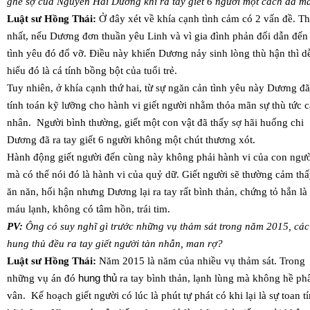
ghê sợ của Nguyễn Hải Dương khi ra tay giết 6 người một cách dã m
Luật sư Hồng Thái:
Ở đây xét về khía cạnh tình cảm có 2 vấn đề. T
nhất, nếu Dương đơn thuần yêu Linh và vì gia đình phản đối dẫn đến
tình yêu đó đổ vỡ. Điều này khiến Dương nảy sinh lòng thù hận thì d
hiểu đó là cá tính bồng bột của tuổi trẻ.
Tuy nhiên, ở khía cạnh thứ hai, từ sự ngăn cản tình yêu này Dương đã
tính toán kỹ lưỡng cho hành vi giết người nhằm thỏa mãn sự thù tức c
nhân. Người bình thường, giết một con vật đã thấy sợ hãi huống chi
Dương đã ra tay giết 6 người không một chút thương xót.
Hành động giết người đến cùng này không phải hành vi của con ngư
mà có thể nói đó là hành vi của quỷ dữ. Giết người sẽ thường cảm th
ăn năn, hối hận nhưng Dương lại ra tay rất bình thản, chứng tỏ hắn là
máu lạnh, không có tâm hồn, trái tim.
PV:
Ông có suy nghĩ gì trước những vụ thảm sát trong năm 2015, các
hung thủ đều ra tay giết người tàn nhẫn, man rợ?
Luật sư Hồng Thái:
Năm 2015 là năm của nhiều vụ thảm sát. Trong
những vụ án đó
hung thủ
ra tay bình thản, lạnh lùng mà không hề ph
vân. Kế hoạch giết người có lúc là phút tự phát có khi lại là sự toan t