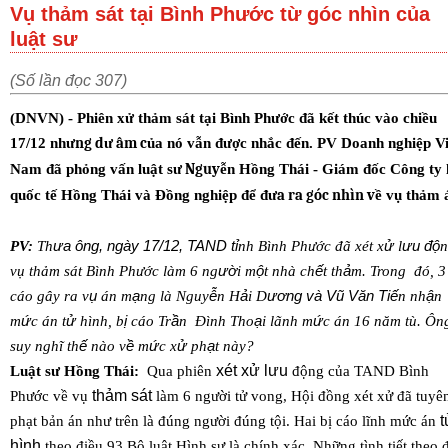
Vụ thảm sát tại Bình Phước từ góc nhìn của
luật sư
(Số lần đọc 307)
(DNVN) - Phiên xử thảm sát tại Bình Phước đã kết thúc vào chiều
17/12 như
ng d
ư
âm c
ủa nó vẫn được nhắc đến. PV Doanh nghiệp Vi
Nam đã phỏng vấn luật sư
Nguy
ễn Hồng Thái - Giám đốc Công ty 
quốc tế Hồng Thái và Đồng nghiệp để đư
a ra góc nhìn v
ề vụ thảm 
PV:
Th
ư
a ông, ngày 17/12, TAND t
ỉ
nh Bình Phước đã xét x
ử
l
ư
u đ
ộ
n
vụ thảm sát Bình Phước làm 6 ng
ườ
i m
ộ
t nhà ch
ế
t th
ả
m. Trong đó, 3
cáo gây ra v
ụ
án m
ạ
ng là Nguy
ễ
n H
ả
i D
ươ
ng và Vũ Văn Ti
ế
n nh
ậ
n
m
ứ
c án t
ử
hình, b
ị
cáo Tr
ầ
n Đình Tho
ạ
i lãnh m
ứ
c án 16 năm tù. Ôn
suy nghĩ th
ế
nào v
ề
m
ứ
c x
ử
ph
ạ
t này?
xét xử lưu
Luật sư Hồng Thái:
Qua phiên
động của TAND Bình
thảm sát
Phước về vụ
làm 6 người tử vong, Hội đồng xét xử đã tuyê
t
phạt bản án như trên là đúng người đúng tội. Hai bị cáo lĩnh mức án
hình
theo điều 93 Bộ luật Hình sự là chính xác. Những tình tiết theo 