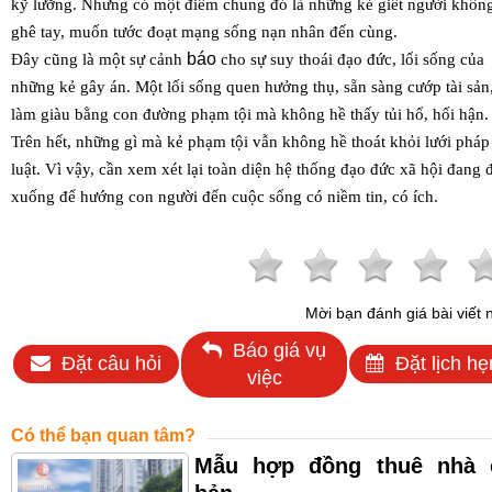
kỹ lưỡng. Nhưng có một điểm chung đó là những kẻ giết người khôn
ghê tay, muốn tước đoạt mạng sống nạn nhân đến cùng.
báo
Đây cũng là một sự cảnh
cho sự suy thoái đạo đức, lối sống của
những kẻ gây án. Một lối sống quen hưởng thụ, sẵn sàng cướp tài sản
làm giàu bằng con đường phạm tội mà không hề thấy tủi hổ, hối hận
Trên hết, những gì mà kẻ phạm tội vẫn không hề thoát khỏi lưới pháp
luật. Vì vậy, cần xem xét lại toàn diện hệ thống đạo đức xã hội đang đ
xuống để hướng con người đến cuộc sống có niềm tin, có ích.
Mời bạn đánh giá bài viết 
Báo giá vụ
Đặt câu hỏi
Đặt lịch hẹ
việc
Có thể bạn quan tâm?
Mẫu hợp đồng thuê nhà 