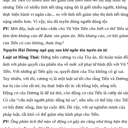
nhưng Tiến có nhiều tình tiết tăng nặng đó là giết nhiều người, không
thực hiện hành vi ngăn cản... so với tình tiết giảm nhẹ thị tình tiết tăn
nặng nhiều hơn. Vì vậy, tòa đã tuyên đúng người đúng tội.
PV:
Mới đây, luật sư bào chữa cho Vũ Văn Tiến cho biết có thể Tiến s
làm đơn kháng cáo để được xin giảm án. Nếu kháng cáo, cơ hội giảm
của Tiến có cao không, thưa ông?
Nguyễn Hải Dương ngã quỵ sau khi nghe tòa tuyên án tử.
Luật sư Hồng Thái:
Đứng trên cương vị của Tòa án, tôi hoàn toàn đ
tình với phán quyết của phiên tòa về mức xử phạt tử hình đối với Vũ
Tiến. Với những gì Tiến gây ra, quyết định của Tòa không có gì sai.
Tuy nhiên, với tôi, cương vị là một luật sư tôi cho rằng Tiến và Dương
hai bị cáo còn rất trẻ, họ thực hiện tội ác rất bồng bột, nông nổi.
Động cơ của Dương là để trả thù, còn động cơ của Tiến là cướp tài sả
Có câu “cứu một người phúc đẳng hà sa”, nên nếu có thể hãy cho Tiế
cơ hội được sống, làm lại cuộc đời. Dù vậy, với sự nghiêm minh của
pháp luật, rất khó có thể giảm nhẹ hình phạt cho Tiến.
PV:
Ông phân tích thế nào về động cơ gây án cũng như lòng hận thù