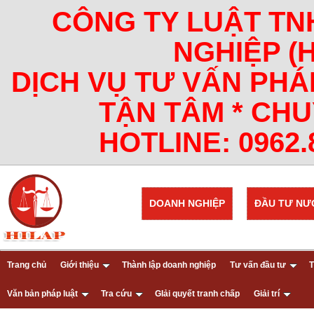
CÔNG TY LUẬT TN
NGHIỆP (
DỊCH VỤ TƯ VẤN PHÁ
TẬN TÂM * CHU
HOTLINE: 0962.8
DOANH NGHIỆP
ĐẦU TƯ NƯ
Trang chủ
Giới thiệu
Thành lập doanh nghiệp
Tư vấn đầu tư
T
Văn bản pháp luật
Tra cứu
GIải quyết tranh chấp
Giải trí