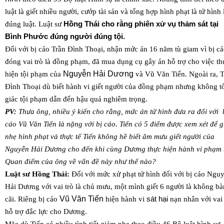
luật là giết nhiều người, cướp tài sản và tổng hợp hình phạt là tử hình 
đúng luật. Luật sư
Hồng Thái cho rằng phiên xử vụ thảm sát tại
Bình Phước đúng người đúng tội.
Đối với bị cáo Trần Đình Thoại, nhận mức án 16 năm tù giam vì bị c
đóng vai trò là đồng phạm, đã mua dụng cụ gây án hỗ trợ cho việc th
Nguyễn Hải Dương
hiện tội phạm của
và Vũ Văn Tiến. Ngoài ra, 
Đình Thoại dù biết hành vi giết người của đồng phạm nhưng không t
giác tội phạm dẫn đến hậu quả nghiêm trọng.
PV:
Thưa ông, nhiều ý kiến cho rằng, mức án tử hình đưa ra đối với 
cáo Vũ Văn Tiến là nặng với bị cáo. Tiến có 5 điểm được xem xét để 
nhẹ hình phạt và thực tế Tiến không hề biết âm mưu giết người của
Nguyễn Hải Dương cho đến khi cùng Dương thực hiện hành vi phạm t
Quan điểm của ông về vấn đề này như thế nào?
Luật sư Hồng Thái:
Đối với mức xử phạt tử hình đối với bị cáo Ngu
Hải Dương với vai trò là chủ mưu, một mình giết 6 người là không bà
Vũ Văn Tiến
cãi. Riêng bị cáo
hiện hành vi
sát hại
nạn nhân với vai 
hỗ trợ đắc lực cho Dương.
Mặc dù Tiến có nhiều tình tiết giảm nhẹ theo điều 46 Bộ luật hình sự