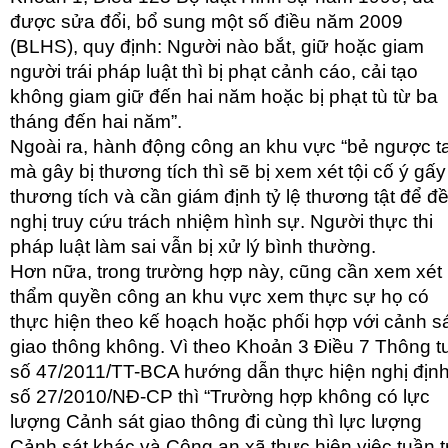
được sửa đổi, bổ sung một số điều năm 2009
(BLHS), quy định: Người nào bắt, giữ hoặc giam
người trái pháp luật thì bị phạt cảnh cáo, cải tạo
không giam giữ đến hai năm hoặc bị phạt tù từ ba
tháng đến hai năm”.
Ngoài ra, hành động công an khu vực “bẻ ngược t
mà gây bị thương tích thì sẽ bị xem xét tội cố ý gấy
thương tích và cần giám định tỷ lệ thương tật để đ
nghị truy cứu trách nhiệm hình sự. Người thực thi
pháp luật làm sai vẫn bị xử lý bình thường.
Hơn nữa, trong trường hợp này, cũng cần xem xét
thẩm quyền công an khu vực xem thực sự họ có
thực hiện theo kế hoạch hoặc phối hợp với cảnh s
giao thông không. Vì theo Khoản 3 Điều 7 Thông t
số 47/2011/TT-BCA hướng dẫn thực hiện nghị địn
số 27/2010/NĐ-CP thì “Trường hợp không có lực
lượng Cảnh sát giao thông đi cùng thì lực lượng
Cảnh sát khác và Công an xã thực hiện việc tuần t