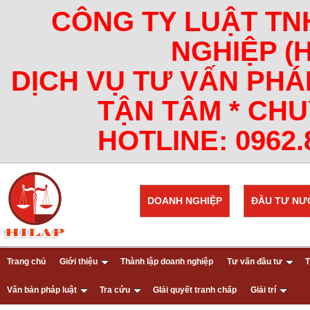
CÔNG TY LUẬT TN
NGHIỆP (
DỊCH VỤ TƯ VẤN PHÁ
TẬN TÂM * CHU
HOTLINE: 0962.8
DOANH NGHIỆP
ĐẦU TƯ NƯ
Trang chủ
Giới thiệu
Thành lập doanh nghiệp
Tư vấn đầu tư
T
Văn bản pháp luật
Tra cứu
GIải quyết tranh chấp
Giải trí