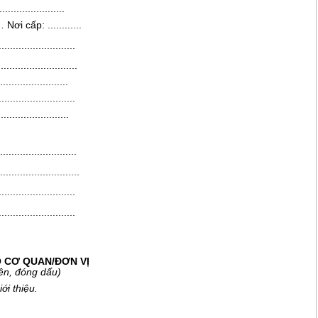
.......................
…
Nơi cấp:
............
...........................
............................
........................
...........................
.........................
...........................
............................
...........................
...........................
 C
Ơ
QUAN/ĐƠN VỊ
tên, đóng dấu)
ới thiệu.