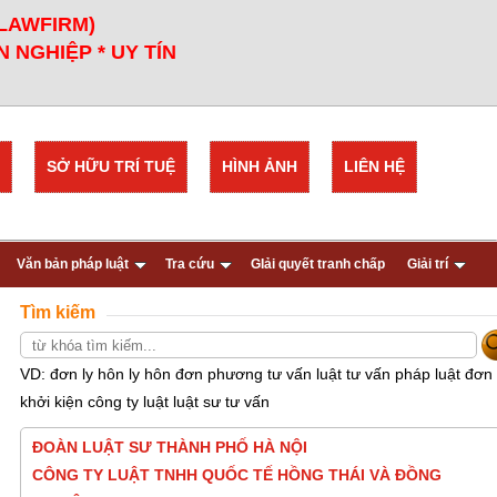
 LAWFIRM)
 NGHIỆP * UY TÍN
SỞ HỮU TRÍ TUỆ
HÌNH ẢNH
LIÊN HỆ
Văn bản pháp luật
Tra cứu
GIải quyết tranh chấp
Giải trí
Tìm kiếm
VD: đơn ly hôn ly hôn đơn phương tư vấn luật tư vấn pháp luật đơn
khởi kiện công ty luật luật sư tư vấn
ĐOÀN LUẬT SƯ THÀNH PHỐ HÀ NỘI
CÔNG TY LUẬT TNHH QUỐC TẾ HỒNG THÁI VÀ ĐỒNG