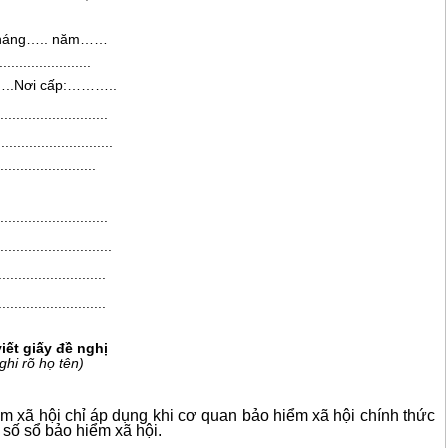
háng
…..
năm
……
.......................
..
Nơi cấp:
……
…..
...........................
.............................
........................
...........................
............................
...........................
...........................
iết giấy đề nghị
 ghi rõ họ tên)
m xã hội ch
ỉ
áp dụng khi cơ quan b
ả
o hi
ể
m xã hội chính thức
 số s
ổ
b
ả
o hiểm x
ã
hội.