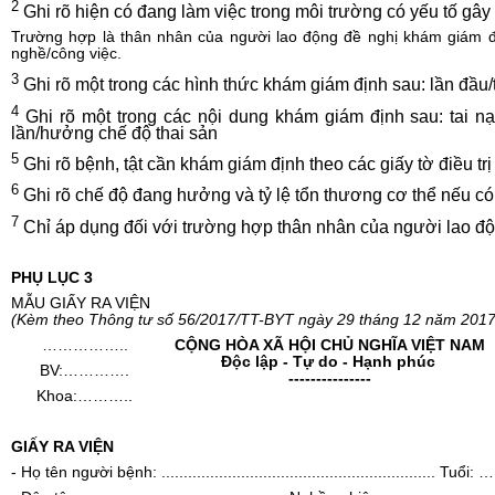
2
Ghi rõ hiện có đang làm việc trong môi trường c
ó
yếu tố gây
Trường hợp là thân nhân của người lao động
đ
ề nghị khám giám đ
nghề/công việc.
3
Ghi rõ một
tr
on
g
các hình thức khám giám định sau: l
ầ
n đ
ầ
u/
4
Ghi rõ một trong các nội dung khám giám định sau: tai n
l
ầ
n/hư
ở
ng chế
đ
ộ thai sản
5
Ghi r
õ
bệnh, tật cần khám giám định theo các gi
ấ
y tờ điều trị
6
Ghi r
õ
chế độ đang hư
ở
ng và t
ỷ
lệ tổn thương cơ thể nếu c
7
Chỉ áp dụng đối với trường hợp thân nhân của người lao độ
PHỤ LỤC 3
MẪU GIẤY RA VIỆN
(Kèm theo Thông tư số
56
/20
1
7/TT-BYT ngày
29
tháng
12 nă
m 20
1
7
……………..
CỘNG HÒA XÃ HỘI CHỦ NGHĨA VIỆT NAM
Độc lập - Tự do - Hạnh phúc
BV:………….
---------------
Khoa:………..
GI
Ấ
Y RA VIỆN
- Họ tên người bệnh:
..............................................................
Tuổi:
…