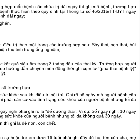
ờng hợp m
ắ
c bệnh cần chữa trị dài ngày th
ì
ghi mã bệnh; trường hợp
 bệnh thực hiện theo quy định tại Thông tư số 46/2016/TT-BYT ngày
nh dài ngày;
nghén.
 điều trị theo một trong các trường hợp sau: Sảy thai, nạo thai, hút
hiện thụ tinh trong ống nghi
ệ
m;
c kết quả siêu âm trong 3 tháng đầu của thai kỳ. Trường hợp người
eo hướng dẫn chuyên môn đồng thời ghi cụm từ "(phá thai bệnh lý)"
lý).
t số trường hợp:
 sức khỏe sau kh
i
điều trị nội trú: Ghi r
õ
số ngày mà người bệnh cần
hỉ phải căn cứ vào tình trạng s
ứ
c khỏe của người bệnh nhưng tối đa
ngày nghỉ phải ghi rõ là "để dưỡng thai". Ví dụ: Số ngày nghỉ: 10 ngày
rạng sức khỏe của người bệnh nhưng tối đa không quá 30 ngày.
n thì ghi là đẻ non, con chết.
n sự hoặc trẻ em dưới 16 tu
ổ
i phải ghi đầy đủ họ, tên của cha, mẹ