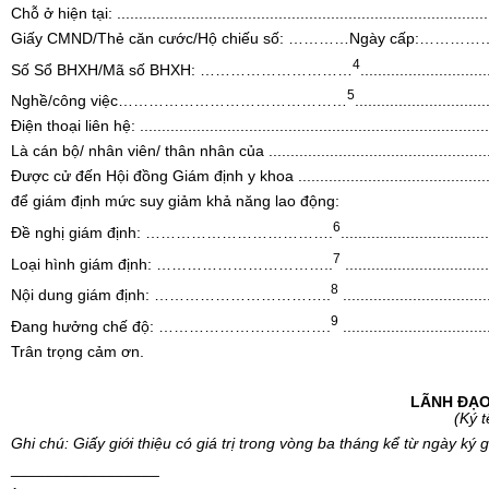
Chỗ ở hiện tại:
.....................................................................................
Giấy CMND/Thẻ căn cư
ớ
c/H
ộ
chiếu số:
…………
Ngày cấp:
…………
4
S
ố
Sổ BHXH/Mã số BHXH:
…………………………
.............................
5
Ngh
ề
/c
ô
ng việc
………………………………………
..............................
Điện thoại liên hệ:
................................................................................
Là cán bộ/ nhân viên/ thân nhân của
..................................................
Được cử đến Hội đồng Gi
á
m định y khoa
...........................................
để gi
á
m định mức suy giảm khả năng lao động:
6
Đề nghị giám định:
……………………………….
..................................
7
Loại hình giám định:
……………………………..
.................................
8
Nội dung
g
iám định:
……………………………..
.................................
9
Đan
g
hưởng chế độ:
…………………………….
.................................
Trân trọng cảm ơn.
LÃNH ĐẠO
(Ký 
Ghi chú: Giấy giới thiệu c
ó
giá trị trong vòng ba tháng k
ể
từ ngày k
ý
gi
_________________