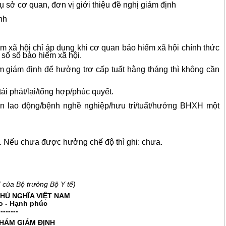
trụ sở cơ quan, đơn vị giới thiệu đề nghị giám định
nh
ể
m x
ã
hội ch
ỉ
áp dụng khi cơ quan b
ả
o hiểm xã hội chính th
ứ
c
 s
ố
s
ổ
b
ả
o hi
ể
m xã hội.
m giám định
đ
ể hư
ở
ng trợ cấp tuất hằng tháng thì không cần
t
á
i
phát/lại/tổng hợp/phúc quyết.
n lao động/bệnh nghề nghiệp/hưu trí/tu
ấ
t/hưởng BHXH một
ó. Nếu chưa
đ
ược hư
ở
ng chế độ thì ghi: chưa.
 của Bộ trưởng Bộ Y tế)
HỦ NGHĨA VIỆT NAM
do - Hạnh phúc
--------
HÁM GIÁM Đ
Ị
NH