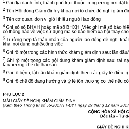
1
Ghi địa danh
tỉ
nh, thành phố tr
ự
c thuộc trung ương nơi
đặ
t 
2
Tên Hội đồng Giám định y khoa n
ơ
i t
ổ
chức
đ
ề nghị giám đị
3
Tên cơ quan, đơn vị giới thiệu người lao động
4
Ghi số sổ BHXH hoặc mã số BHXH. Việc
g
hi m
ã
số b
ả
o hi
có thông háo về việc
s
ử dụng mã s
ố
bảo hi
ể
m xã hội thay cho
5
Trường hợp là thân nhân của người
l
ao động đề nghị khá
khai nội dung nghề/công việc
6
Ghi r
õ
một trong các hình thức kh
á
m giám định sau: lần đầu/
7
Ghi r
õ
một trong các nội dung khám giám định sau: tai nạ
lần/hưởng chế độ thai s
ả
n
8
Ghi rõ bệnh, tật cần khám giám định theo các giấy tờ điều trị
9
Ghi rõ chế độ đang hư
ở
ng và tỷ l
ệ
tổn thương cơ thể nếu c
PHỤ LỤC 2
MẪU GIẤY ĐỀ NGHỊ KHÁM GIÁM ĐỊNH
(Kèm theo Thông tư
s
ố
56
/20
1
7/TT-BYT
ngày
29
tháng
12 nă
m 2017
CỘNG HÒA XÃ HỘI C
Độc lập - Tự 
-------
GIẤY ĐỀ NGH
Ị
K