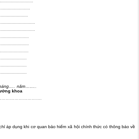
...........................
.........................
.......................
..................
..................
........................
........................
.......................
......................
......................
......................
h
á
ng
…..
năm
……..
ưởng khoa
…………………………….
hỉ áp dụng khi cơ quan bảo hiểm x
ã
hội chính thức có thông báo về