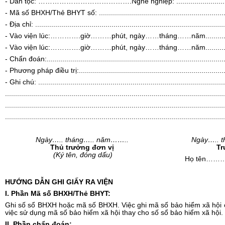
- Dân tộc:
………………………………….
Nghề nghiệp:
........................
- Mã số BHXH/Thẻ BHYT số:
..............................................................
- Địa chỉ:
..............................................................................................
- Vào viện lúc:………….giờ………phút, ngày……tháng……năm....................
- Vào viện lúc:………….giờ………phút, ngày……tháng……năm....................
- Chẩn đoán:
........................................................................................
- Phương pháp điều trị:
........................................................................
- Ghi chú:
.............................................................................................
.............................................................................................................
.............................................................................................................
.............................................................................................................
Ngày
…..
th
á
ng
…..
năm
……..
Ngày
…..
t
Thủ trưởng đ
ơ
n vị
Tr
(K
ý
tên, đóng d
ấ
u)
Họ tên…
HƯỚNG D
Ẫ
N GHI GIẤY RA VIỆN
I. Phần Mã số BHXH/Thẻ BHYT:
Ghi số sổ BHXH hoặc mã số BHXH. Việc ghi mã số bảo hiểm xã hội c
việc sử dụng mã số bảo hiểm xã hội thay cho số sổ bảo hiểm x
ã
hội.
II. Phần chẩn đoán: