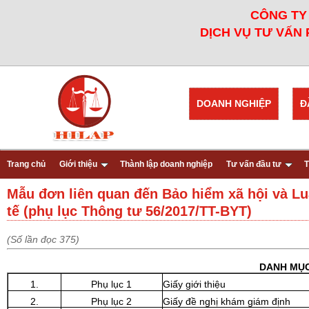
CÔNG TY 
DỊCH VỤ TƯ VẤN 
DOANH NGHIỆP
Đ
Trang chủ
Giới thiệu
Thành lập doanh nghiệp
Tư vấn đầu tư
T
Mẫu đơn liên quan đến Bảo hiểm xã hội và Luậ
tế (phụ lục Thông tư 56/2017/TT-BYT)
(Số lần đọc 375)
DANH MỤC
1.
Phụ lục 1
Giấy giới thiệu
2.
Phụ lục 2
Giấy đề nghị khám giám định