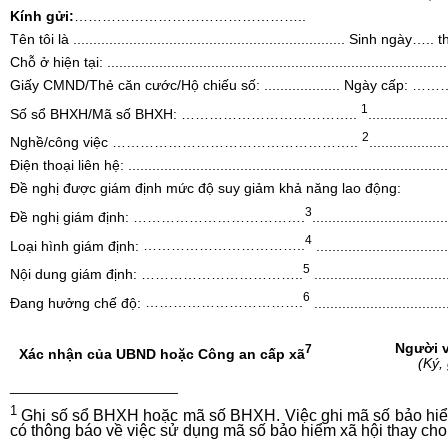
Kính gửi:
…………………………………………..
Tên tôi là
....................................................................
Sinh ngày
…..
t
Chỗ ở hiện tại:
.....................................................................................
Giấy CMND/Thẻ căn cước/H
ộ
chiếu số:
...................
Ngày cấp:
………
1
Số sổ BHXH/Mã số BHXH:
………………………………..
....................
2
Nghề/công việc
……………………………………………..
...................
Điện thoại liên hệ:
................................................................................
Đề nghị được giám định mức độ suy giảm khả năng lao động:
3
Đề nghị giám định:
……………………………….
..................................
4
Loại hình giám định:
……………………………..
.................................
5
Nội dung
g
iám định:
……………………………..
.................................
6
Đan
g
hưởng chế độ:
…………………………….
.................................
Người v
7
Xác nhận của UBND hoặc Công an cấp xã
(K
ý
,
_____________________
1
Ghi s
ố
s
ổ
BHXH hoặc mã số BHXH. Việc ghi mã số bảo hiể
có thông báo về việc sử dụng mã số b
ả
o hiểm xã hội thay cho