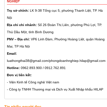
NGHIỆP
Trụ sở chính:
LK 9-38 Tổng cục 5, phường Thanh Liệt, TP. Hà
Nội
Địa chỉ chi nhánh:
Số 26 Đoàn Thị Liên, phường Phú Lợi, TP.
Thủ Dầu Một, tỉnh Bình Dương
PNV – Địa chỉ:
VP6 Linh Đàm, Phường Hoàng Liệt, quận Hoàng
Mai, TP Hà Nội
Email:
luathongthai38@gmail.com/phongdoanhnghiep.hilap@gmail.com
Hotline:
0962.893.900 / 0912.762.891
Đơn vị liên kết:
- Viện Kinh tế Công nghệ Việt nam
- Công ty TNHH Thương mại và Dịch vụ Xuất Nhập khẩu HILAP
Tin nhiều người đọc