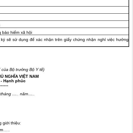
i
 bảo hiểm xã hội
ý sẽ sử dụng để xác nhận trên giấy chứng nhận nghỉ việc h
ưởn
g
 của Bộ trưởng Bộ Y t
ế
)
Ủ NGHĨA VIỆT NAM
o - Hạnh phúc
------
tháng
…..
năm
…..
g giới thiệu:
ăm
…..