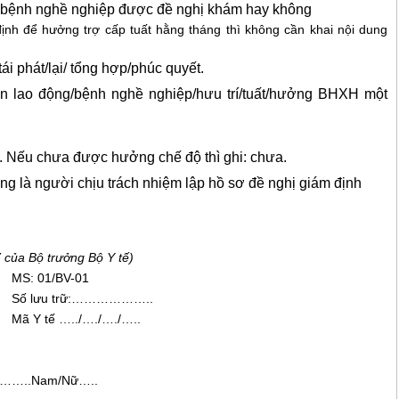
 bệnh nghề nghiệp được đề nghị khám hay không
ịnh đ
ể
hưởng trợ cấp tu
ấ
t h
ằ
ng tháng th
ì
không c
ầ
n khai nội dung
tái phá
t/
lại
/ tổ
ng hợp/phúc quy
ế
t.
ạn lao động/bệnh nghề nghiệp/h
ư
u trí/tu
ất/
hư
ở
ng BHXH một
ó. Nếu chưa
đ
ược hư
ở
ng ch
ế
độ th
ì
ghi: chưa.
ng là người chịu trách nhiệm lập hồ sơ
đ
ề nghị giám định
 của Bộ trưởng Bộ Y tế)
MS: 01/BV-01
Số lưu trữ:………………..
Mã Y tế …../…./…./…..
……..
Nam/Nữ
…..