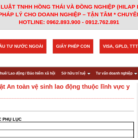
LUẬT TNHH HỒNG THÁI VÀ ĐỒNG NGHIỆP (HILAP
PHÁP LÝ CHO DOANH NGHIỆP – TẬN TÂM * CHUYÊN
HOTLINE: 0962.893.900 - 0912.762.891
ẦU TƯ NƯỚC NGOÀI
GIẤY PHÉP CON
VISA, GPLD, TTT
huế/ Lao động / Bảo hiểm xã hội
Sở hữu trí tuệ
Tư vấn doanh nghiệp
t An toàn vệ sinh lao động thuộc lĩnh vực y
 PHỤ LỤC