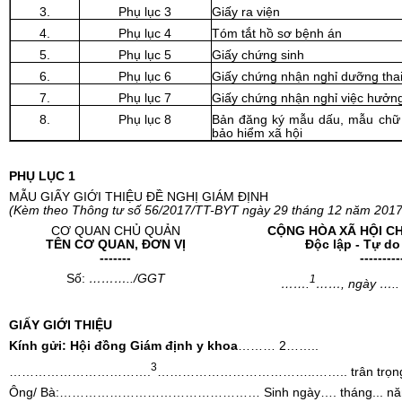
3.
Phụ lục 3
Giấy ra viện
4.
Phụ lục 4
Tóm tắt hồ sơ bệnh án
5.
Phụ lục 5
Giấy chứng sinh
6.
Phụ lục 6
Giấy chứng nhận nghỉ dư
ỡ
ng tha
7.
Phụ lục 7
Giấy chứng nhận nghỉ việc hưởng
8.
Phụ lục 8
Bản đăng ký mẫu dấu, mẫu chữ k
bảo hiểm xã hội
PHỤ LỤC 1
MẪU GIẤY GIỚI THIỆU ĐỀ NGHỊ GIÁM ĐỊNH
(Kèm theo Thông tư s
ố 56
/2017/TT-BYT ngày
29
tháng
1
2
nă
m 2017
CƠ QUAN CHỦ QUẢN
CỘNG HÒA XÃ HỘI CH
TÊN CƠ QUAN, ĐƠN VỊ
Độc lập - Tự d
-------
---------
Số:
………../GGT
1
…….
……
, ngày
…..
GI
Ấ
Y GIỚI THIỆU
Kính gửi: Hội đồng Giám định y khoa
………
2
……..
3
…………………………….
………………………………..……..
trân
trọ
n
Ông/ Bà:
…………………………………………
Sinh ngày
….
thán
g
... n