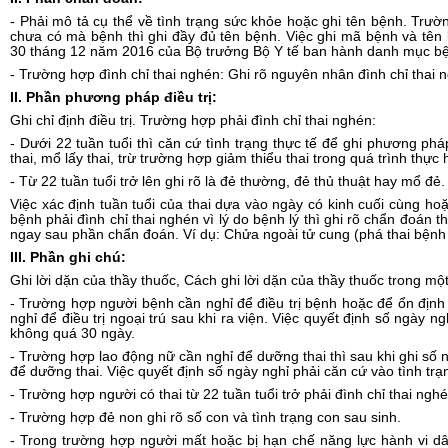
- Phải mô tả cụ thể về t
ì
nh trạng sức khỏe hoặc ghi tên bệnh. Trư
chưa có mà bệnh thì ghi đầy đủ tên bệnh. Việc ghi mã bệnh và tên
30 tháng 12 năm 2016 của Bộ trưởng Bộ Y tế ban hành danh mục bệ
- Trường hợp đ
ì
nh chỉ thai nghén: Ghi rõ nguyên nhân đình chỉ thai 
II. Phần phương pháp điều trị:
Ghi chỉ định điều trị. Trường hợp phải đình chỉ thai nghén:
- Dưới 22 tuần tuổi thì căn cứ tình trạng thực tế để ghi phương pháp
thai, mổ lấy thai, trừ trường hợp giảm thiểu thai trong quá trình thực 
- Từ 22 tuần tuổi trở lên ghi rõ là đẻ thường, đẻ thủ thuật hay mổ đẻ.
Việc xác định tuần tuổi của thai dựa v
à
o ngày có kinh cuối cùng hoặ
bệnh phải đình chỉ thai nghén vì lý do bệnh
l
ý th
ì
ghi rõ chẩn đoán th
ngay sau phần chẩn
đ
o
á
n. Ví dụ: Ch
ử
a ngoài tử cung (phá thai bệnh 
III. Phần gh
i
ch
ú
:
Ghi lời d
ặ
n của thầy thuốc, Cách ghi lời dặn của thầy thuốc trong mộ
- Trường hợp người bệnh cần nghỉ để điều trị bệnh hoặc để ổn định
nghỉ để điều trị ngoại trú sau khi ra viện. Việc quyết định số ngày ng
không quá 30 ngày.
- Trường hợp lao động nữ cần ngh
ỉ
để dưỡng thai thì sau khi ghi số 
để dư
ỡ
ng thai. Việc quyết định số ngày nghỉ phải căn cứ vào tình t
- Trường hợp người có thai từ 22 tuần tuổi tr
ở
phải đình chỉ thai nghé
- Trường hợp đẻ non ghi rõ s
ố
con và tình trạng con sau sinh.
- Trong trường hợp người mất hoặc bị hạn chế năng lực hành vi dâ