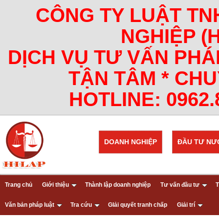
CÔNG TY LUẬT TN
NGHIỆP (
DỊCH VỤ TƯ VẤN PHÁ
TẬN TÂM * CHU
HOTLINE: 0962.8
DOANH NGHIỆP
ĐẦU TƯ NƯ
Trang chủ
Giới thiệu
Thành lập doanh nghiệp
Tư vấn đầu tư
T
Văn bản pháp luật
Tra cứu
GIải quyết tranh chấp
Giải trí