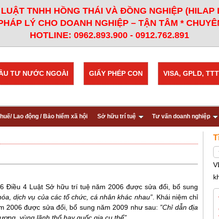
LUẬT TNHH HỒNG THÁI VÀ ĐỒNG NGHIỆP (HILAP
PHÁP LÝ CHO DOANH NGHIỆP – TẬN TÂM * CHUYÊN
HOTLINE: 0962.893.900 - 0912.762.891
ẦU TƯ NƯỚC NGOÀI
GIẤY PHÉP CON
VISA, GPLD, TTT
huế/ Lao động / Bảo hiểm xã hội
Sở hữu trí tuệ
Tư vấn doanh nghiệp
T
V
k
6 Điều 4 Luật Sở hữu trí tuệ năm 2006 được sửa đổi, bổ sung
hóa, dịch vụ của các tổ chức, cá nhân khác nhau”
.
Khái niệm chỉ
 năm 2006 được sửa đổi, bổ sung năm 2009 như sau:
”
Chỉ dẫn địa
ương, vùng lãnh thổ hay quốc gia cụ thể
”.