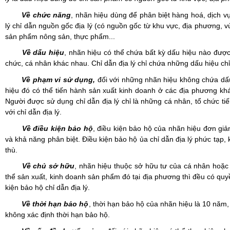
Về chức năng
, nhãn hiệu
dùng để phân biệt hàng hoá, dịch vụ
lý c
hỉ dẫn nguồn gốc địa lý (có nguồn gốc từ khu vực, địa phương, 
sản phẩm nông sản, thực phẩm...
Về dấu hiệu
,
nhãn hiệu có thể chứa bất kỳ dấu hiệu nào được
chức, cá nhân khác nhau.
Chỉ dẫn địa lý chỉ chứa những dấu hiệu chỉ
Về phạm vi sử dụng,
đ
ối với những nhãn hiệu không chứa dấu
hiệu đó có thể tiến hành sản xuất kinh doanh ở các địa phương k
Người được sử dụng chỉ dẫn địa lý chỉ là những cá nhân, tổ chức t
với chỉ dẫn địa lý.
Về điều kiện bảo hộ
,
điều kiện bảo hộ của nhãn hiệu đơn giản
và khả năng phân biệt. Điều kiện bảo hộ ủa chỉ dẫn địa lý phức tạp,
thù.
Về chủ sở hữu
,
nhãn hiệu thuộc sở hữu tư của cá nhân hoặc 
thể sản xuất, kinh doanh sản phẩm đó tại địa phương thì đều có qu
kiện bảo hộ chỉ dẫn địa lý.
Về thời hạn bảo hộ
,
thời hạn bảo hộ của nhãn hiệu là 10 năm
không xác định thời hạn bảo hộ.