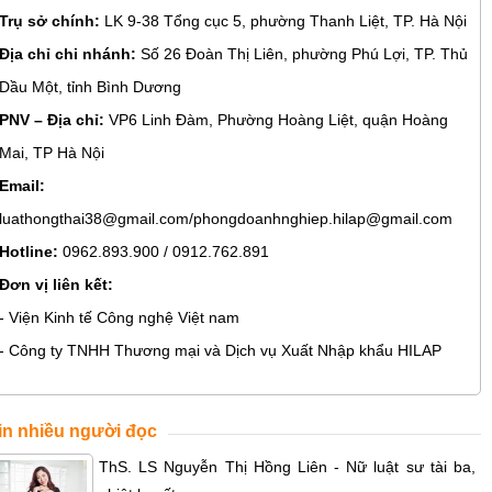
Trụ sở chính:
LK 9-38 Tổng cục 5, phường Thanh Liệt, TP. Hà Nội
Địa chỉ chi nhánh:
Số 26 Đoàn Thị Liên, phường Phú Lợi, TP. Thủ
Dầu Một, tỉnh Bình Dương
PNV – Địa chỉ:
VP6 Linh Đàm, Phường Hoàng Liệt, quận Hoàng
Mai, TP Hà Nội
Email:
luathongthai38@gmail.com/phongdoanhnghiep.hilap@gmail.com
Hotline:
0962.893.900 / 0912.762.891
Đơn vị liên kết:
- Viện Kinh tế Công nghệ Việt nam
- Công ty TNHH Thương mại và Dịch vụ Xuất Nhập khẩu HILAP
in nhiều người đọc
ThS. LS Nguyễn Thị Hồng Liên - Nữ luật sư tài ba,