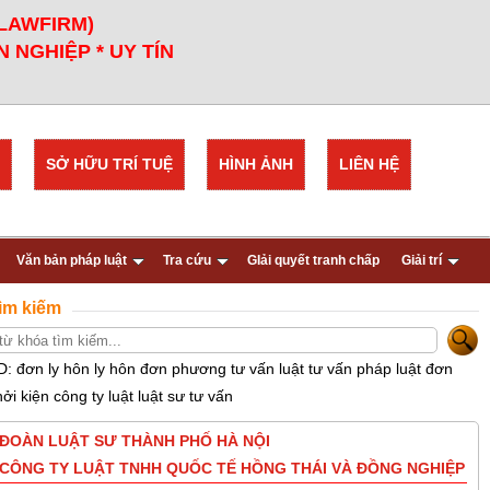
 LAWFIRM)
 NGHIỆP * UY TÍN
SỞ HỮU TRÍ TUỆ
HÌNH ẢNH
LIÊN HỆ
Văn bản pháp luật
Tra cứu
GIải quyết tranh chấp
Giải trí
ìm kiếm
D: đơn ly hôn ly hôn đơn phương tư vấn luật tư vấn pháp luật đơn
hởi kiện công ty luật luật sư tư vấn
ĐOÀN LUẬT SƯ THÀNH PHỐ HÀ NỘI
CÔNG TY LUẬT TNHH QUỐC TẾ HỒNG THÁI VÀ ĐỒNG NGHIỆP