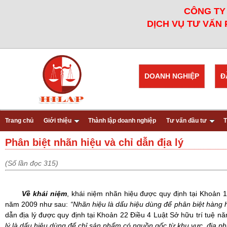
CÔNG TY 
DỊCH VỤ TƯ VẤN 
DOANH NGHIỆP
Đ
Trang chủ
Giới thiệu
Thành lập doanh nghiệp
Tư vấn đầu tư
T
Phân biệt nhãn hiệu và chỉ dẫn địa lý
(Số lần đọc 315)
Về khái niệm
,
khái niệm nhãn hiệu được quy định tại Khoản 1
năm 2009 như sau:
“Nhãn hiệu là dấu hiệu dùng để phân biệt hàng 
dẫn địa lý được quy định tại Khoản 22 Điều 4 Luật Sở hữu trí tuệ
lý là dấu hiệu dùng để chỉ sản phẩm có nguồn gốc từ khu vực, địa ph