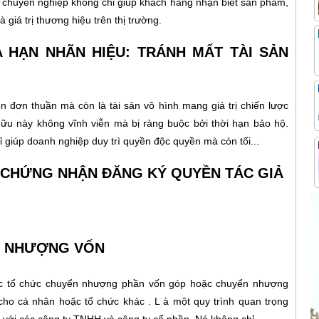
 chuyên nghiệp không chỉ giúp khách hàng nhận biết sản phẩm,
 giá trị thương hiệu trên thị trường.
A HẠN NHÃN HIỆU: TRÁNH MẤT TÀI SẢN
n đơn thuần mà còn là tài sản vô hình mang giá trị chiến lược
ữu này không vĩnh viễn mà bị ràng buộc bởi thời hạn bảo hộ.
 giúp doanh nghiệp duy trì quyền độc quyền mà còn tối...
Y CHỨNG NHẬN ĐĂNG KÝ QUYỀN TÁC GIẢ
N NHƯỢNG VỐN
ặc tổ chức chuyển nhượng phần vốn góp hoặc chuyển nhượng
ho cá nhân hoặc tổ chức khác . L à một quy trình quan trọng