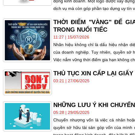
động kinh doanh. Một logo được xây dựng
dịch vụ mà còn góp phần tạo dựng uy tín và
THỜI ĐIỂM "VÀNG" ĐỂ GI
TRONG NUỐI TIẾC
11:27 | 15/07/2026
Nhãn hiệu không chỉ là dấu hiệu nhận diệ
của doanh nghiệp. Tuy nhiên, quyền sở h
Việc nắm vững thời điểm gia hạn không chỉ
THỦ TỤC XIN CẤP LẠI GIẤ
03:21 | 27/06/2025
NHỮNG LƯU Ý KHI CHUYỂ
05:28 | 29/05/2025
Chuyển nhượng vốn là việc cá nhân ho
quyền sở hữu tài sản góp vốn của mình c