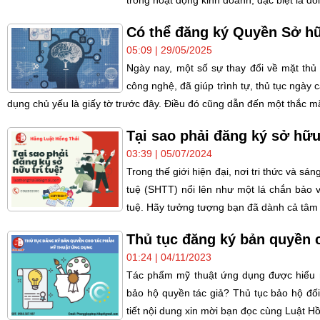
trong hoạt động kinh doanh, đặc biệt là đố
Có thể đăng ký Quyền Sở hữ
05:09 | 29/05/2025
Ngày nay, một số sự thay đổi về mặt thủ 
công nghệ, đã giúp trình tự, thủ tục ngày
dụng chủ yếu là giấy tờ trước đây. Điều đó cũng dẫn đến một thắc m
Tại sao phải đăng ký sở hữu 
03:39 | 05/07/2024
Trong thế giới hiện đại, nơi tri thức và sán
tuệ (SHTT) nổi lên như một lá chắn bảo v
tuệ. Hãy tưởng tượng bạn đã dành cả tâm 
Thủ tục đăng ký bản quyền 
01:24 | 04/11/2023
Tác phẩm mỹ thuật ứng dụng được hiểu 
bảo hộ quyền tác giả? Thủ tục bảo hộ đố
tiết nội dung xin mời bạn đọc cùng Luật Hồ