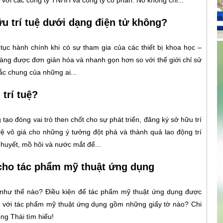
i với các công ty TNHH và công ty cổ phần. Nó không chỉ...
u trí tuệ dưới dạng điện tử không?
tục hành chính khi có sự tham gia của các thiết bị khoa học –
 càng được đơn giản hóa và nhanh gọn hơn so với thế giới chỉ sử
ắc chung của những ai...
trí tuệ?
g tạo đóng vai trò then chốt cho sự phát triển, đăng ký sở hữu trí
ệ vô giá cho những ý tưởng đột phá và thành quả lao động trí
huyết, mồ hôi và nước mắt để...
cho tác phẩm mỹ thuật ứng dụng
như thế nào? Điều kiện để tác phẩm mỹ thuật ứng dụng được
i với tác phẩm mỹ thuật ứng dụng gồm những giấy tờ nào? Chi
ng Thái tìm hiểu!