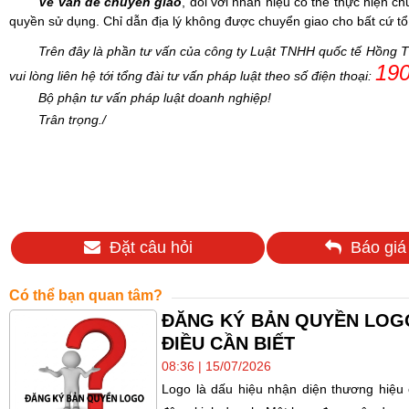
Về vấn đề chuyển giao
,
đối với nhãn hiệu có thể thực hiện c
quyền sử dụng. Chỉ dẫn địa lý không được chuyển giao cho bất cứ tổ
Trên đây là phần tư vấn của công ty Luật TNHH quốc tế Hồng Th
190
vui lòng liên hệ tới tổng đài tư vấn pháp luật theo số điện thoại:
Bộ phận tư vấn pháp luật doanh nghiệp!
Trân trọng./
Đặt câu hỏi
Báo giá
Có thể bạn quan tâm?
ĐĂNG KÝ BẢN QUYỀN LOGO
ĐIỀU CẦN BIẾT
08:36 | 15/07/2026
Logo là dấu hiệu nhận diện thương hiệu 