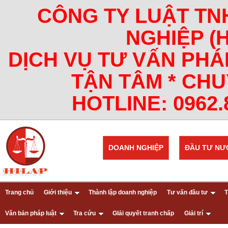
CÔNG TY LUẬT TN
NGHIỆP (
DỊCH VỤ TƯ VẤN PHÁ
TẬN TÂM * CHU
HOTLINE: 0962.8
DOANH NGHIỆP
ĐẦU TƯ NƯ
Trang chủ
Giới thiệu
Thành lập doanh nghiệp
Tư vấn đầu tư
T
Văn bản pháp luật
Tra cứu
GIải quyết tranh chấp
Giải trí