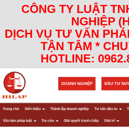
CÔNG TY LUẬT TN
NGHIỆP (
DỊCH VỤ TƯ VẤN PHÁ
TẬN TÂM * CHU
HOTLINE: 0962.8
DOANH NGHIỆP
ĐẦU TƯ NƯ
Trang chủ
Giới thiệu
Thành lập doanh nghiệp
Tư vấn đầu tư
T
Văn bản pháp luật
Tra cứu
GIải quyết tranh chấp
Giải trí