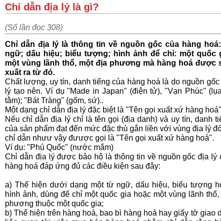
Chỉ dẫn địa lý là gì?
(Số lần đọc 308)
Chỉ dẫn địa lý
là thông tin về nguồn gốc của hàng hoá:
ngữ; dấu hiệu; biểu tượng; hình ảnh để chỉ: một quốc g
một vùng lãnh thổ, một địa phương mà hàng hoá được 
xuất ra từ đó.
Chất lượng, uy tín, danh tiếng của hàng hoá là do nguồn gốc
lý tạo nên. Ví dụ "Made in
Japan
" (điện tử), "Vạn Phúc" (lụ
tằm); "Bát Tràng" (gốm, sứ)..
Một dạng chỉ dẫn địa lý đặc biệt là "Tên gọi xuất xứ hàng hoá"
Nếu chỉ dẫn địa lý chỉ là tên gọi (địa danh) và uy tín, danh t
của sản phẩm đạt đến mức đặc thù gắn liền với vùng địa lý đó
chỉ dẫn nhưư vậy đưược gọi là "Tên gọi xuất xứ hàng hoá".
Ví dụ: "Phú Quốc" (nước mắm)
Chỉ dẫn địa lý được bảo hộ là thông tin về nguồn gốc địa lý
hàng hoá đáp ứng đủ các điều kiện sau đây:
a) Thể hiện dưới dạng một từ ngữ, dấu hiệu, biểu tượng h
hình ảnh, dùng để chỉ một quốc gia hoặc một vùng lãnh thổ,
phương thuộc một quốc gia;
b) Thể hiện trên hàng hoá, bao bì hàng hoá hay giấy tờ giao 