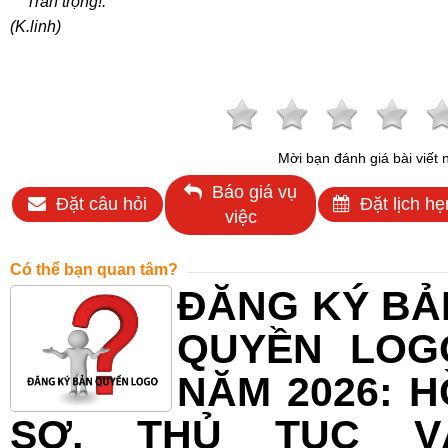
Trân trọng!
.
(K.linh)
Mời bạn đánh giá bài viết 
Báo giá vụ
Đặt câu hỏi
Đặt lịch hẹ
việc
Có thể bạn quan tâm?
ĐĂNG KÝ BẢ
QUYỀN LOG
NĂM 2026: H
SƠ, THỦ TỤC V