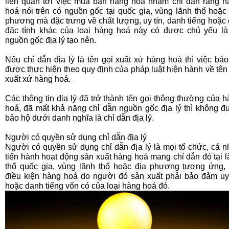
liên quan tới việc mua bán hàng hoá nhằm chỉ dẫn rằng h
hoá nói trên có nguồn gốc tại quốc gia, vùng lãnh thổ hoặc
phương mà đặc trưng về chất lượng, uy tín, danh tiếng hoặc
đặc tính khác của loại hàng hoá này có được chủ yếu là
nguồn gốc địa lý tạo nên.
Nếu
chỉ dẫn địa lý
là tên gọi xuất xứ hàng hoá thì việc bả
được thực hiện theo quy định của pháp luật hiện hành về tên
xuất xứ hàng hoá.
Các thông tin địa lý đã trở thành tên gọi thông thường của 
hoá, đã mất khả năng chỉ dẫn nguồn gốc địa lý thì không đ
bảo hộ dưới danh nghĩa là chỉ dẫn địa lý.
Người có quyền sử dụng chỉ dẫn địa lý
Người có quyền sử dụng chỉ dẫn địa lý là mọi tổ chức, cá 
tiến hành hoạt động sản xuất hàng hoá mang chỉ dẫn đó tại 
thổ quốc gia, vùng lãnh thổ hoặc địa phương tương ứng, 
điều kiện hàng hoá do người đó sản xuất phải bảo đảm uy 
hoặc danh tiếng vốn có của loại hàng hoá đó.