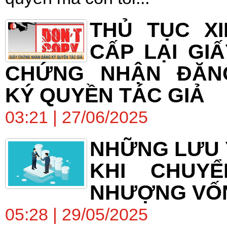
THỦ TỤC XI
CẤP LẠI GIẤ
CHỨNG NHẬN ĐĂN
KÝ QUYỀN TÁC GIẢ
03:21 | 27/06/2025
NHỮNG LƯU 
KHI CHUYỂ
NHƯỢNG VỐ
05:28 | 29/05/2025