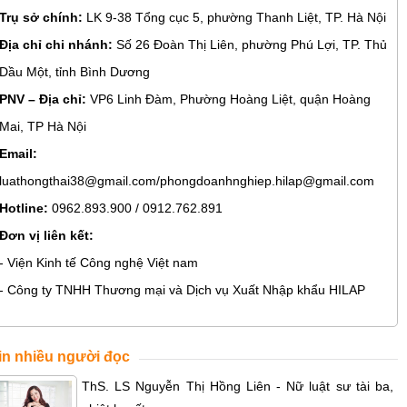
Trụ sở chính:
LK 9-38 Tổng cục 5, phường Thanh Liệt, TP. Hà Nội
Địa chỉ chi nhánh:
Số 26 Đoàn Thị Liên, phường Phú Lợi, TP. Thủ
Dầu Một, tỉnh Bình Dương
PNV – Địa chỉ:
VP6 Linh Đàm, Phường Hoàng Liệt, quận Hoàng
Mai, TP Hà Nội
Email:
luathongthai38@gmail.com/phongdoanhnghiep.hilap@gmail.com
Hotline:
0962.893.900 / 0912.762.891
Đơn vị liên kết:
- Viện Kinh tế Công nghệ Việt nam
- Công ty TNHH Thương mại và Dịch vụ Xuất Nhập khẩu HILAP
in nhiều người đọc
ThS. LS Nguyễn Thị Hồng Liên - Nữ luật sư tài ba,