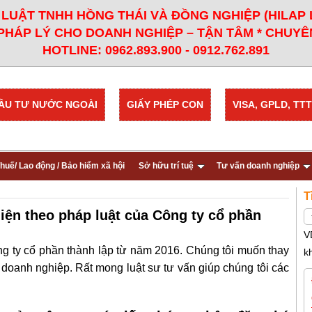
LUẬT TNHH HỒNG THÁI VÀ ĐỒNG NGHIỆP (HILAP
PHÁP LÝ CHO DOANH NGHIỆP – TẬN TÂM * CHUYÊN
HOTLINE: 0962.893.900 - 0912.762.891
ẦU TƯ NƯỚC NGOÀI
GIẤY PHÉP CON
VISA, GPLD, TTT
huế/ Lao động / Bảo hiểm xã hội
Sở hữu trí tuệ
Tư vấn doanh nghiệp
T
diện theo pháp luật của Công ty cổ phần
V
ông ty cổ phần thành lập từ năm 2016. Chúng tôi muốn thay
k
 doanh nghiệp. Rất mong luật sư tư vấn giúp chúng tôi các