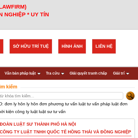
 LAWFIRM)
 NGHIỆP * UY TÍN
SỞ HỮU TRÍ TUỆ
HÌNH ẢNH
LIÊN HỆ
Văn bản pháp luật
Tra cứu
GIải quyết tranh chấp
Giải trí
ìm kiếm
D: đơn ly hôn ly hôn đơn phương tư vấn luật tư vấn pháp luật đơn
hởi kiện công ty luật luật sư tư vấn
ĐOÀN LUẬT SƯ THÀNH PHỐ HÀ NỘI
CÔNG TY LUẬT TNHH QUỐC TẾ HỒNG THÁI VÀ ĐỒNG NGHIỆP