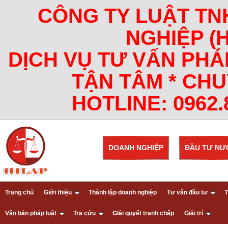
CÔNG TY LUẬT TN
NGHIỆP (
DỊCH VỤ TƯ VẤN PHÁ
TẬN TÂM * CHU
HOTLINE: 0962.8
DOANH NGHIỆP
ĐẦU TƯ NƯ
Trang chủ
Giới thiệu
Thành lập doanh nghiệp
Tư vấn đầu tư
T
Văn bản pháp luật
Tra cứu
GIải quyết tranh chấp
Giải trí