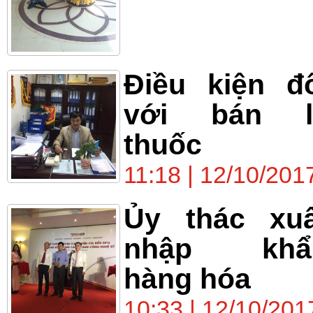
Điều kiện đ
với bán l
thuốc
11:18 | 12/10/201
Ủy thác xuấ
nhập khẩ
hàng hóa
10:33 | 12/10/201