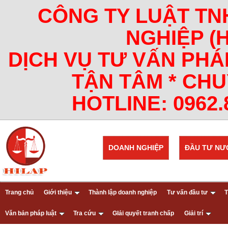
CÔNG TY LUẬT TN
NGHIỆP (
DỊCH VỤ TƯ VẤN PHÁ
TẬN TÂM * CHU
HOTLINE: 0962.8
DOANH NGHIỆP
ĐẦU TƯ NƯ
Trang chủ
Giới thiệu
Thành lập doanh nghiệp
Tư vấn đầu tư
T
Văn bản pháp luật
Tra cứu
GIải quyết tranh chấp
Giải trí