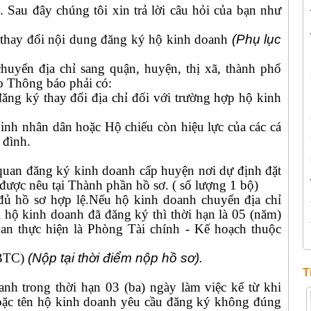
 Sau đây chúng tôi xin trả lời câu hỏi của bạn như
 thay đổi nội dung đăng ký hộ kinh doanh
(Phụ lục
huyển địa chỉ sang quận, huyện, thị xã, thành phố
o Thông báo phải có:
ng ký thay đổi địa chỉ đối với trường hợp hộ kinh
h nhân dân hoặc Hộ chiếu còn hiệu lực của các cá
a đình.
 quan đăng ký kinh doanh cấp huyện nơi dự định đặt
được nêu tại Thành phần hồ sơ. ( số lượng 1 bộ)
 đủ hồ sơ hợp lệ.Nếu hộ kinh doanh chuyển địa chỉ
i hộ kinh doanh đã đăng ký thì thời hạn là 05 (năm)
uan thực hiện là Phòng Tài chính - Kế hoạch thuộc
-BTC)
(Nộp tại thời điểm nộp hồ sơ).
T
h trong thời hạn 03 (ba) ngày làm việc kể từ khi
hoặc tên hộ kinh doanh yêu cầu đăng ký không đúng