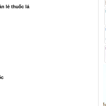
n lẻ thuốc lá
ốc