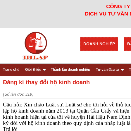
CÔNG TY 
DỊCH VỤ TƯ VẤN 
DOANH NGHIỆP
Đ
Trang chủ
Giới thiệu
Thành lập doanh nghiệp
Tư vấn đầu tư
T
Đăng kí thay đổi hộ kinh doanh
(Số lần đọc 319)
Câu hỏi: Xin chào Luật sư, Luật sư cho tôi hỏi về thủ tụ
lập hộ kinh doanh năm 2013 tại Quận Cầu Giấy và hiện 
kinh hoanh hiện tại của tôi về huyện Hải Hậu Nam Định. 
ký đối với hộ kinh doanh theo quy định của pháp luật là
Trả lời