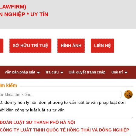
 LAWFIRM)
 NGHIỆP * UY TÍN
SỞ HỮU TRÍ TUỆ
HÌNH ẢNH
LIÊN HỆ
Văn bản pháp luật
Tra cứu
GIải quyết tranh chấp
Giải trí
ìm kiếm
D: đơn ly hôn ly hôn đơn phương tư vấn luật tư vấn pháp luật đơn
hởi kiện công ty luật luật sư tư vấn
ĐOÀN LUẬT SƯ THÀNH PHỐ HÀ NỘI
CÔNG TY LUẬT TNHH QUỐC TẾ HỒNG THÁI VÀ ĐỒNG NGHIỆP