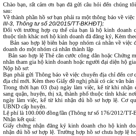
Chào bạn, rất cảm ơn bạn đã gửi câu hỏi đến chúng tôi.
sau:
Về thành phần hồ sơ bạn phải ra một
thông báo về việc
III-3, Thông tư số 20/2015/TT-BKHĐT);
Đối với trường hợp cụ thể của bạn là hộ kinh doanh c
thuộc tỉnh khác nơi hộ kinh doanh đã đăng ký, Kèm the
Bản sao hợp lệ biên bản họp nhóm cá nhân về việc đă
doanh do một nhóm cá nhân thành lập
Bản sao hợp lệ Thẻ căn cước công dân hoặc Chứng min
nhân tham gia hộ kinh doanh hoặc người đại diện hộ gi
Nộp hồ sơ:
Bạn phải gửi Thông báo về việc chuyển địa chỉ đến cơ
địa chỉ mới. Kèm theo Giấy đề nghị phải có các văn bản 
Trong thời hạn 03 (ba) ngày làm việc, kể từ khi nhận
sang quận, huyện, thị xã, thành phố thuộc tỉnh khác nơ
ngày làm việc, kể từ khi nhận đủ hồ sơ hợp lệ. Cơ q
UBND cấp huyện.
Lệ phí là 100.000 đồng/lần (Thông tư số 176/2012/TT
Nhận kết quả:
Giấy chứng nhận đăng ký kinh doanh cho hộ kinh doan
nhận đủ hồ sơ hợp lệ. Trường hợp hồ sơ chưa hợp lệ 