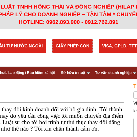
LUẬT TNHH HỒNG THÁI VÀ ĐỒNG NGHIỆP (HILAP
PHÁP LÝ CHO DOANH NGHIỆP – TẬN TÂM * CHUYÊN
HOTLINE: 0962.893.900 - 0912.762.891
ẦU TƯ NƯỚC NGOÀI
GIẤY PHÉP CON
VISA, GPLD, TTT
huế/ Lao động / Bảo hiểm xã hội
Sở hữu trí tuệ
Tư vấn doanh nghiệp
T
V
c thay đổi kinh doanh đối với hộ gia đình. Tôi thành
k
nay do yêu cầu công việc tôi muốn chuyển địa điểm
Luật sư cho tôi hỏi trình tự thủ thục thay đổi đăng
 như thê nào ? Tôi xin chân thành cảm ơn.