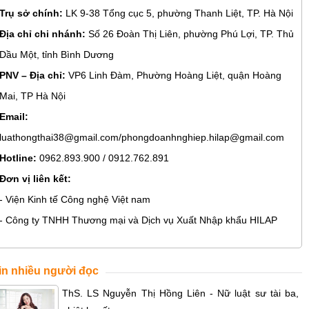
Trụ sở chính:
LK 9-38 Tổng cục 5, phường Thanh Liệt, TP. Hà Nội
Địa chỉ chi nhánh:
Số 26 Đoàn Thị Liên, phường Phú Lợi, TP. Thủ
Dầu Một, tỉnh Bình Dương
PNV – Địa chỉ:
VP6 Linh Đàm, Phường Hoàng Liệt, quận Hoàng
Mai, TP Hà Nội
Email:
luathongthai38@gmail.com/phongdoanhnghiep.hilap@gmail.com
Hotline:
0962.893.900 / 0912.762.891
Đơn vị liên kết:
- Viện Kinh tế Công nghệ Việt nam
- Công ty TNHH Thương mại và Dịch vụ Xuất Nhập khẩu HILAP
in nhiều người đọc
ThS. LS Nguyễn Thị Hồng Liên - Nữ luật sư tài ba,