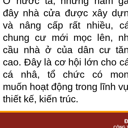
Ở nước ta, những năm g
đây nhà cửa được xây dự
và nâng cấp rất nhiều, c
chung cư mới mọc lên, n
cầu nhà ở của dân cư tă
cao. Đây là cơ hội lớn cho c
cá nhâ, tổ chức có mo
muốn hoạt động trong lĩnh v
thiết kế, kiến trúc.
Đ
CÔNG 