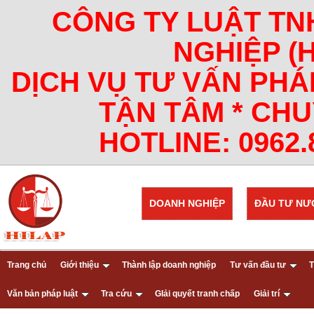
CÔNG TY LUẬT TN
NGHIỆP (
DỊCH VỤ TƯ VẤN PHÁ
TẬN TÂM * CHU
HOTLINE: 0962.8
DOANH NGHIỆP
ĐẦU TƯ NƯ
Trang chủ
Giới thiệu
Thành lập doanh nghiệp
Tư vấn đầu tư
T
Văn bản pháp luật
Tra cứu
GIải quyết tranh chấp
Giải trí