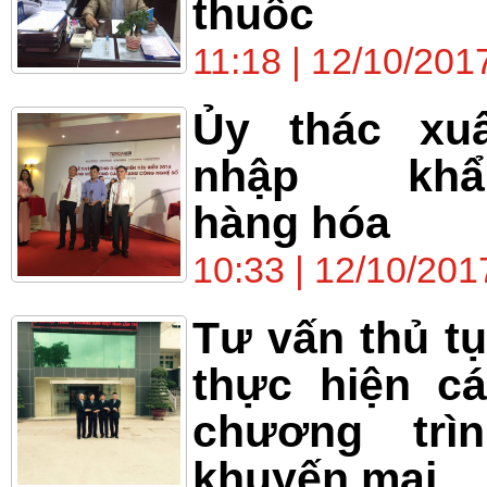
thuốc
11:18 | 12/10/201
Ủy thác xuấ
nhập khẩ
hàng hóa
10:33 | 12/10/201
Tư vấn thủ t
thực hiện c
chương trìn
khuyến mại