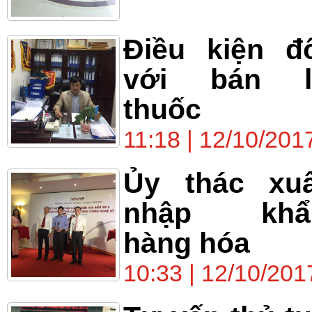
Điều kiện đ
với bán l
thuốc
11:18 | 12/10/201
Ủy thác xuấ
nhập khẩ
hàng hóa
10:33 | 12/10/201