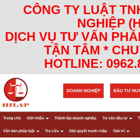
CÔNG TY LUẬT TN
NGHIỆP (
DỊCH VỤ TƯ VẤN PHÁ
TẬN TÂM * CHU
HOTLINE: 0962.8
DOANH NGHIỆP
ĐẦU TƯ NƯ
Trang chủ
Giới thiệu
Thành lập doanh nghiệp
Tư vấn đầu tư
T
Văn bản pháp luật
Tra cứu
GIải quyết tranh chấp
Giải trí