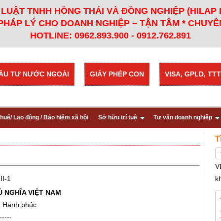
LUẬT TNHH HỒNG THÁI VÀ ĐỒNG NGHIỆP (HILAP
PHÁP LÝ CHO DOANH NGHIỆP – TẬN TÂM * CHUYÊN
HOTLINE: 0962.893.900 - 0912.762.891
ẦU TƯ NƯỚC NGOÀI
GIẤY PHÉP CON
VISA, GPLD, TTT
huế/ Lao động / Bảo hiểm xã hội
Sở hữu trí tuệ
Tư vấn doanh nghiệp
T
V
II-1
k
Ủ NGHĨA VIỆT NAM
 - Hạnh phúc
-----