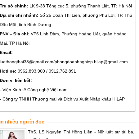
Trụ sở chính:
LK 9-38 Tổng cục 5, phường Thanh Liệt, TP. Hà Nội
Địa chỉ chi nhánh:
Số 26 Đoàn Thị Liên, phường Phú Lợi, TP. Thủ
Dầu Một, tỉnh Bình Dương
PNV – Địa chỉ:
VP6 Linh Đàm, Phường Hoàng Liệt, quận Hoàng
Mai, TP Hà Nội
Email:
luathongthai38@gmail.com/phongdoanhnghiep.hilap@gmail.com
Hotline:
0962.893.900 / 0912.762.891
Đơn vị liên kết:
- Viện Kinh tế Công nghệ Việt nam
- Công ty TNHH Thương mại và Dịch vụ Xuất Nhập khẩu HILAP
in nhiều người đọc
ThS. LS Nguyễn Thị Hồng Liên - Nữ luật sư tài ba,