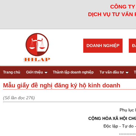
CÔNG TY 
DỊCH VỤ TƯ VẤN 
DOANH NGHIỆP
Đ
Trang chủ
Giới thiệu
Thành lập doanh nghiệp
Tư vấn đầu tư
T
Mẫu giấy đề nghị đăng ký hộ kinh doanh
(Số lần đọc 276)
Phụ lục I
CỘNG HÒA XÃ HỘI CH
Độc lập - Tự do
-----------