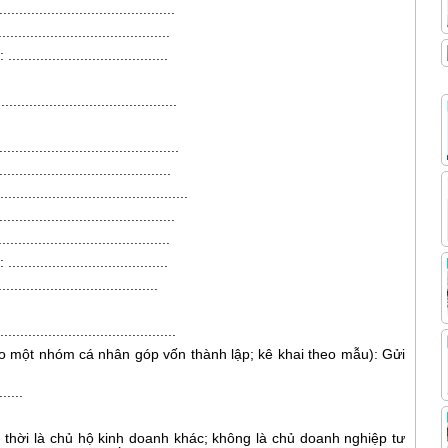
.........................................
........................................
........................................
........................................
...................................
........................................
.......................................
.........................................
........................................
........................................
........................................
........................................
o một nhóm cá nhân góp vốn thành lập; kê khai theo mẫu): Gửi
......
 thời là chủ hộ kinh doanh khác; không là chủ doanh nghiệp tư