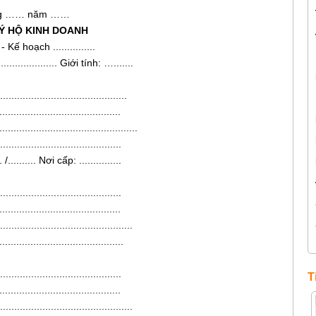
ng …… năm ……
KÝ HỘ KINH DOANH
Kế hoạch ...............
.................... Giới tính: ….......
....................................
........................................
....................................
......................................
 /.......... Nơi cấp: ...............
.....................................
........................................
.......................................
.........................................
.....................................
T
........................................
.......................................