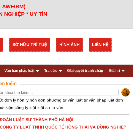
 LAWFIRM)
 NGHIỆP * UY TÍN
SỞ HỮU TRÍ TUỆ
HÌNH ẢNH
LIÊN HỆ
Văn bản pháp luật
Tra cứu
GIải quyết tranh chấp
Giải trí
ìm kiếm
D: đơn ly hôn ly hôn đơn phương tư vấn luật tư vấn pháp luật đơn
hởi kiện công ty luật luật sư tư vấn
ĐOÀN LUẬT SƯ THÀNH PHỐ HÀ NỘI
CÔNG TY LUẬT TNHH QUỐC TẾ HỒNG THÁI VÀ ĐỒNG NGHIỆP