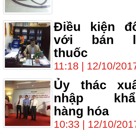
Điều kiện đ
với bán l
thuốc
11:18 | 12/10/201
Ủy thác xuấ
nhập khẩ
hàng hóa
10:33 | 12/10/201