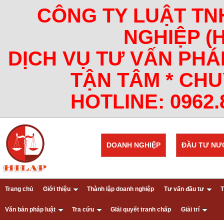
CÔNG TY LUẬT TN
NGHIỆP (
DỊCH VỤ TƯ VẤN PHÁ
TẬN TÂM * CHU
HOTLINE: 0962.8
DOANH NGHIỆP
ĐẦU TƯ NƯ
Trang chủ
Giới thiệu
Thành lập doanh nghiệp
Tư vấn đầu tư
T
Văn bản pháp luật
Tra cứu
GIải quyết tranh chấp
Giải trí